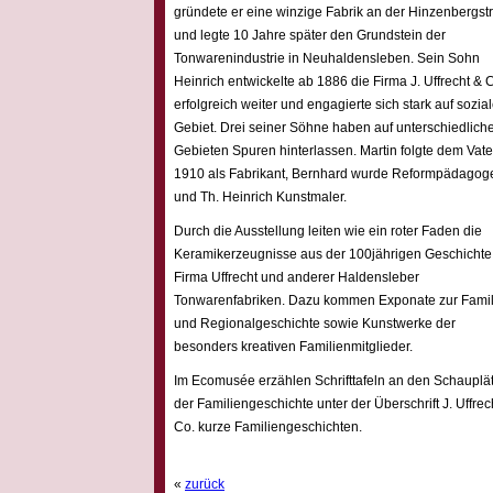
gründete er eine winzige Fabrik an der Hinzenbergst
und legte 10 Jahre später den Grundstein der
Tonwarenindustrie in Neuhaldensleben. Sein Sohn
Heinrich entwickelte ab 1886 die Firma J. Uffrecht & 
erfolgreich weiter und engagierte sich stark auf sozia
Gebiet. Drei seiner Söhne haben auf unterschiedlich
Gebieten Spuren hinterlassen. Martin folgte dem Vate
1910 als Fabrikant, Bernhard wurde Reformpädagog
und Th. Heinrich Kunstmaler.
Durch die Ausstellung leiten wie ein roter Faden die
Keramikerzeugnisse aus der 100jährigen Geschichte
Firma Uffrecht und anderer Haldensleber
Tonwarenfabriken. Dazu kommen Exponate zur Famil
und Regionalgeschichte sowie Kunstwerke der
besonders kreativen Familienmitglieder.
Im Ecomusée erzählen Schrifttafeln an den Schauplä
der Familiengeschichte unter der Überschrift J. Uffrec
Co. kurze Familiengeschichten.
«
zurück