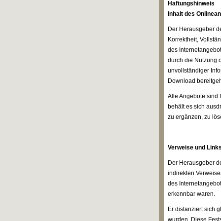
Haftungshinweis
Inhalt des Onlinea
Der Herausgeber de
Korrektheit, Vollst
des Internetangebot
durch die Nutzung o
unvollständiger Inf
Download bereitgeh
Alle Angebote sind
behält es sich ausd
zu ergänzen, zu lös
Verweise und Link
Der Herausgeber des
indirekten Verweis
des Internetangebot
erkennbar waren.
Er distanziert sich 
wurden. Diese Fests