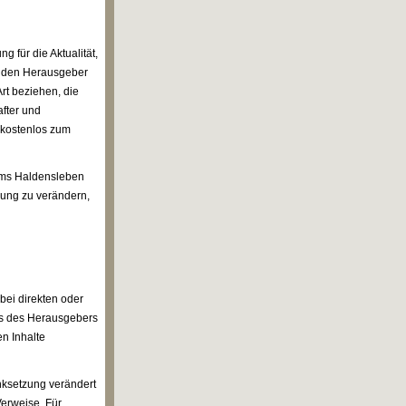
für die Aktualität,
en den Herausgeber
rt beziehen, die
fter und
r kostenlos zum
eums Haldensleben
gung zu verändern,
bei direkten oder
es des Herausgebers
n Inhalte
inksetzung verändert
Verweise. Für