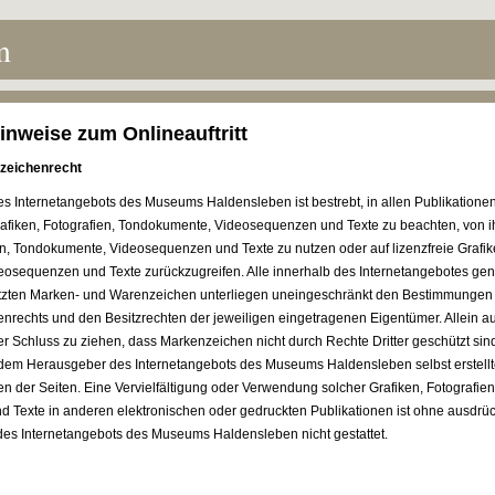
m
inweise zum Onlineauftritt
zeichenrecht
s Internetangebots des Museums Haldensleben ist bestrebt, in allen Publikatione
fiken, Fotografien, Tondokumente, Videosequenzen und Texte zu beachten, von ihm
en, Tondokumente, Videosequenzen und Texte zu nutzen oder auf lizenzfreie Grafike
osequenzen und Texte zurückzugreifen. Alle innerhalb des Internetangebotes gen
ützten Marken- und Warenzeichen unterliegen uneingeschränkt den Bestimmungen 
nrechts und den Besitzrechten der jeweiligen eingetragenen Eigentümer. Allein a
er Schluss zu ziehen, dass Markenzeichen nicht durch Rechte Dritter geschützt sind
n dem Herausgeber des Internetangebots des Museums Haldensleben selbst erstellt
ren der Seiten. Eine Vervielfältigung oder Verwendung solcher Grafiken, Fotografi
 Texte in anderen elektronischen oder gedruckten Publikationen ist ohne ausdrü
es Internetangebots des Museums Haldensleben nicht gestattet.