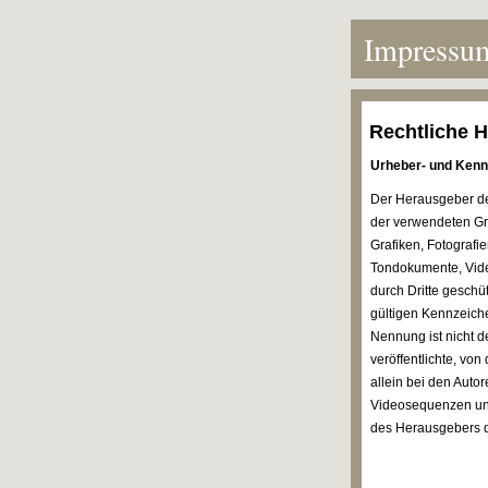
Impressu
Rechtliche H
Urheber- und Kenn
Der Herausgeber de
der verwendeten Gra
Grafiken, Fotografi
Tondokumente, Vide
durch Dritte gesch
gültigen Kennzeiche
Nennung ist nicht d
veröffentlichte, vo
allein bei den Auto
Videosequenzen und
des Herausgebers d