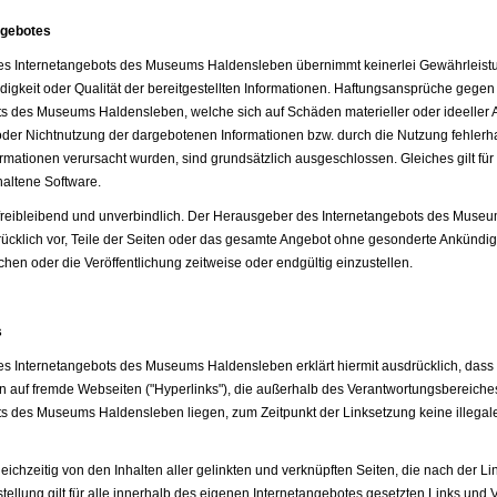
ngebotes
s Internetangebots des Museums Haldensleben übernimmt keinerlei Gewährleistung 
ändigkeit oder Qualität der bereitgestellten Informationen. Haftungsansprüche geg
s des Museums Haldensleben, welche sich auf Schäden materieller oder ideeller A
der Nichtnutzung der dargebotenen Informationen bzw. durch die Nutzung fehlerha
ormationen verursacht wurden, sind grundsätzlich ausgeschlossen. Gleiches gilt fü
altene Software.
 freibleibend und unverbindlich. Der Herausgeber des Internetangebots des Mus
rücklich vor, Teile der Seiten oder das gesamte Angebot ohne gesonderte Ankündi
chen oder die Veröffentlichung zeitweise oder endgültig einzustellen.
s
 Internetangebots des Museums Haldensleben erklärt hiermit ausdrücklich, dass 
en auf fremde Webseiten ("Hyperlinks"), die außerhalb des Verantwortungsbereich
s des Museums Haldensleben liegen, zum Zeitpunkt der Linksetzung keine illegale
gleichzeitig von den Inhalten aller gelinkten und verknüpften Seiten, die nach der L
tellung gilt für alle innerhalb des eigenen Internetangebotes gesetzten Links und 