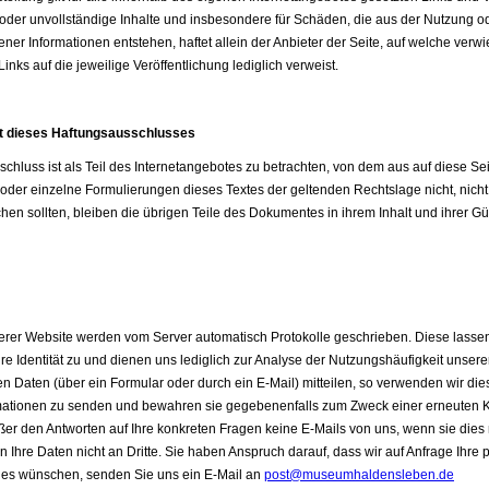
te oder unvollständige Inhalte und insbesondere für Schäden, die aus der Nutzung 
ener Informationen entstehen, haftet allein der Anbieter der Seite, auf welche verw
Links auf die jeweilige Veröffentlichung lediglich verweist.
t dieses Haftungsausschlusses
chluss ist als Teil des Internetangebotes zu betrachten, von dem aus auf diese Se
 oder einzelne Formulierungen dieses Textes der geltenden Rechtslage nicht, nicht
chen sollten, bleiben die übrigen Teile des Dokumentes in ihrem Inhalt und ihrer Gü
rer Website werden vom Server automatisch Protokolle geschrieben. Diese lasse
re Identität zu und dienen uns lediglich zur Analyse der Nutzungshäufigkeit unser
en Daten (über ein Formular oder durch ein E-Mail) mitteilen, so verwenden wir die
ationen zu senden und bewahren sie gegebenenfalls zum Zweck einer erneuten
ußer den Antworten auf Ihre konkreten Fragen keine E-Mails von uns, wenn sie dies 
n Ihre Daten nicht an Dritte. Sie haben Anspruch darauf, dass wir auf Anfrage Ihre
dies wünschen, senden Sie uns ein E-Mail an
post@museumhaldensleben.de