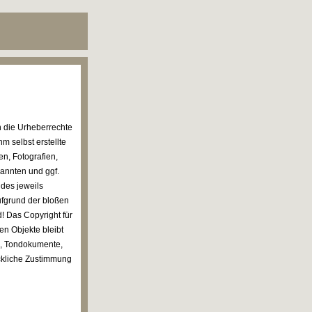
n die Urheberrechte
 selbst erstellte
n, Fotografien,
annten und ggf.
des jeweils
ufgrund der bloßen
! Das Copyright für
en Objekte bleibt
en, Tondokumente,
ckliche Zustimmung